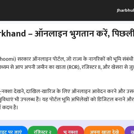
Jharbhul
hand – ऑनलाइन भुगतान करें, पिछली भ
oomi) सरकार ऑनलाइन पोर्टल, जो राज्य के नागरिकों को भूमि संबंधी 
े माध्यम से आप अपनी जमीन का खाता (ROR), रजिस्टर II, और खेसरा से जु
र भू-नक्शा देखने, दाखिल-खारिज के लिए ऑनलाइन आवेदन करने और उसक
 सुविधाएं भी उपलब्ध हैं। यह पोर्टल भूमि अभिलेखों को डिजिटल बनाने औ
्ण कदम है।
इट पर जाएं
रजिस्टर २
भू नक्शा
अपना खाता देखे
ख