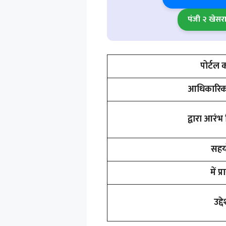
पंजी २ खेसर
पोर्टल 
आधिकारिक
द्वारा आरं
सहय
में प्
उद्दे