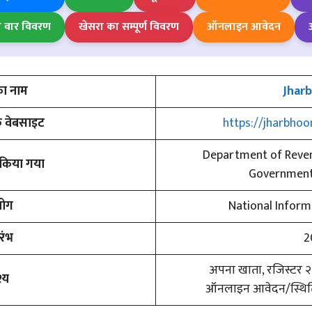
ा वार विवरण
खेसरा का सम्पूर्ण विवरण
ऑनलाइन आवेदन
का नाम
Jhar
 वेबसाइट
https://jharbhoo
Department of Reve
भ किया गया
Government
ोग
National Inform
रारंभ
2
अपना खाता, रजिस्टर २,
श्य
ऑनलाइन आवेदन/स्थि